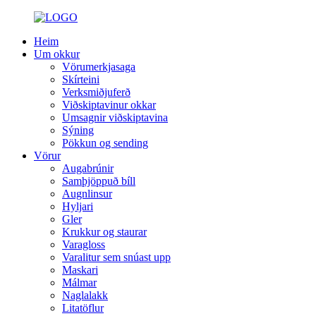
Heim
Um okkur
Vörumerkjasaga
Skírteini
Verksmiðjuferð
Viðskiptavinur okkar
Umsagnir viðskiptavina
Sýning
Pökkun og sending
Vörur
Augabrúnir
Samþjöppuð bíll
Augnlinsur
Hyljari
Gler
Krukkur og staurar
Varagloss
Varalitur sem snúast upp
Maskari
Málmar
Naglalakk
Litatöflur