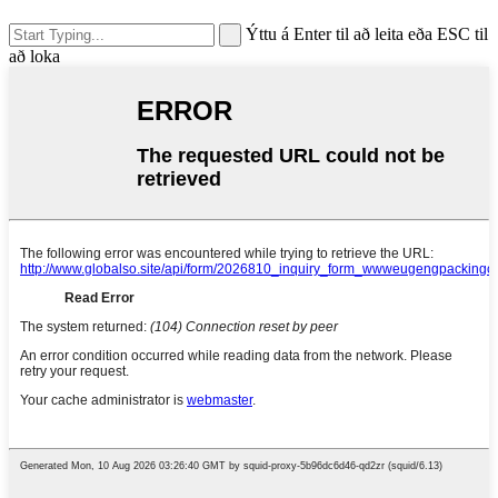
Ýttu á Enter til að leita eða ESC til
að loka