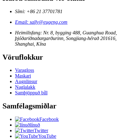
Sími: +86 21 37701781
Email: sally@eugeng.com
Heimilisfang: Nr. 8, bygging 488, Guanghua Road,
þjóðariðnaðargarðurinn, Songjiang-hérað 201616,
Shanghai, Kína
Vöruflokkur
Varagloss
Maskari
Augnlinsur
Naglalakk
Samþjöppuð bíll
Samfélagsmiðlar
Facebook
línuð
Twitter
YouTube