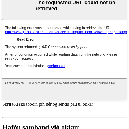
Skrifaðu skilaboðin þín hér og sendu þau til okkar
Hafðu samband við okkur