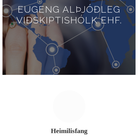
EUGENG ALÞJÓÐLEG
VIÐSKIPTISHÓLK EHF.
Heimilisfang