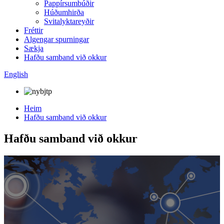
Pappírsumbúðir
Húðumhirða
Svitalyktareyðir
Fréttir
Algengar spurningar
Sækja
Hafðu samband við okkur
English
Heim
Hafðu samband við okkur
Hafðu samband við okkur