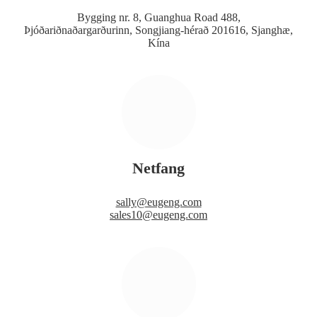
Bygging nr. 8, Guanghua Road 488,
Þjóðariðnaðargarðurinn, Songjiang-hérað 201616, Sjanghæ,
Kína
Netfang
sally@eugeng.com
sales10@eugeng.com