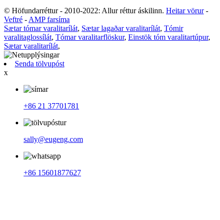
© Höfundarréttur - 2010-2022: Allur réttur áskilinn.
Heitar vörur
-
Veftré
-
AMP farsíma
Sætar tómar varalitarílát
,
Sætar lagaðar varalitarílát
,
Tómir
varalitaglossílát
,
Tómar varalitarflöskur
,
Einstök tóm varalitartúpur
,
Sætar varalitarílát
,
Senda tölvupóst
x
+86 21 37701781
sally@eugeng.com
+86 15601877627