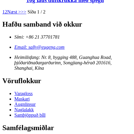
10g laus duftkrukka með spegli
1
2
Næst >
>>
Síða 1 / 2
Hafðu samband við okkur
Sími: +86 21 37701781
Email: sally@eugeng.com
Heimilisfang: Nr. 8, bygging 488, Guanghua Road,
þjóðariðnaðargarðurinn, Songjiang-hérað 201616,
Shanghai, Kína
Vöruflokkur
Varagloss
Maskari
Augnlinsur
Naglalakk
Samþjöppuð bíll
Samfélagsmiðlar