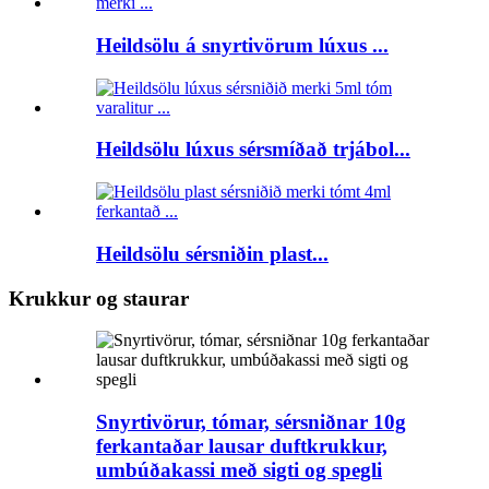
Heildsölu á snyrtivörum lúxus ...
Heildsölu lúxus sérsmíðað trjábol...
Heildsölu sérsniðin plast...
Krukkur og staurar
Snyrtivörur, tómar, sérsniðnar 10g
ferkantaðar lausar duftkrukkur,
umbúðakassi með sigti og spegli