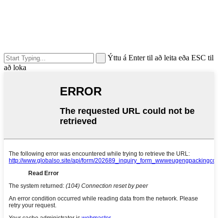
Ýttu á Enter til að leita eða ESC til
að loka