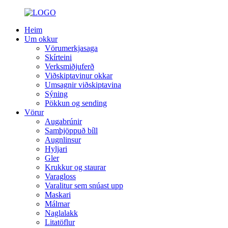
Heim
Um okkur
Vörumerkjasaga
Skírteini
Verksmiðjuferð
Viðskiptavinur okkar
Umsagnir viðskiptavina
Sýning
Pökkun og sending
Vörur
Augabrúnir
Samþjöppuð bíll
Augnlinsur
Hyljari
Gler
Krukkur og staurar
Varagloss
Varalitur sem snúast upp
Maskari
Málmar
Naglalakk
Litatöflur