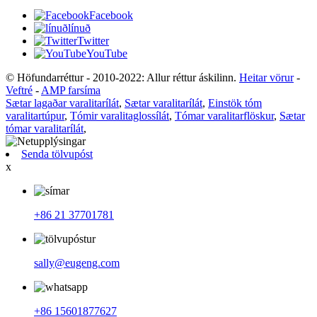
Facebook
línuð
Twitter
YouTube
© Höfundarréttur - 2010-2022: Allur réttur áskilinn.
Heitar vörur
-
Veftré
-
AMP farsíma
Sætar lagaðar varalitarílát
,
Sætar varalitarílát
,
Einstök tóm
varalitartúpur
,
Tómir varalitaglossílát
,
Tómar varalitarflöskur
,
Sætar
tómar varalitarílát
,
Senda tölvupóst
x
+86 21 37701781
sally@eugeng.com
+86 15601877627