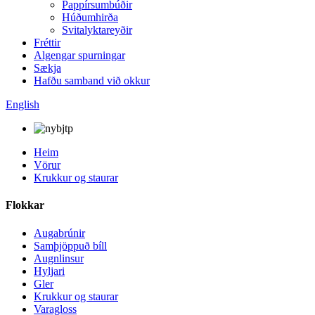
Pappírsumbúðir
Húðumhirða
Svitalyktareyðir
Fréttir
Algengar spurningar
Sækja
Hafðu samband við okkur
English
Heim
Vörur
Krukkur og staurar
Flokkar
Augabrúnir
Samþjöppuð bíll
Augnlinsur
Hyljari
Gler
Krukkur og staurar
Varagloss