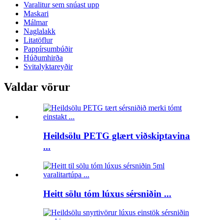
Varalitur sem snúast upp
Maskari
Málmar
Naglalakk
Litatöflur
Pappírsumbúðir
Húðumhirða
Svitalyktareyðir
Valdar vörur
Heildsölu PETG glært viðskiptavina
...
Heitt sölu tóm lúxus sérsniðin ...