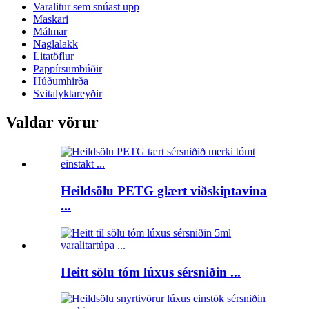
Varalitur sem snúast upp
Maskari
Málmar
Naglalakk
Litatöflur
Pappírsumbúðir
Húðumhirða
Svitalyktareyðir
Valdar vörur
Heildsölu PETG glært viðskiptavina
...
Heitt sölu tóm lúxus sérsniðin ...