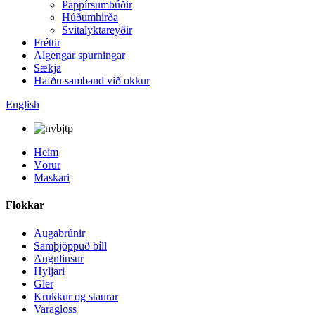
Pappírsumbúðir
Húðumhirða
Svitalyktareyðir
Fréttir
Algengar spurningar
Sækja
Hafðu samband við okkur
English
Heim
Vörur
Maskari
Flokkar
Augabrúnir
Samþjöppuð bíll
Augnlinsur
Hyljari
Gler
Krukkur og staurar
Varagloss