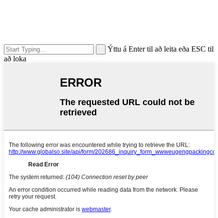
Ýttu á Enter til að leita eða ESC til
að loka