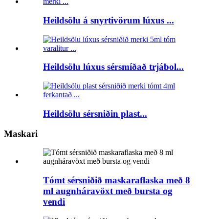
Heildsölu á snyrtivörum lúxus ...
Heildsölu lúxus sérsmíðað trjábol...
Heildsölu sérsniðin plast...
Maskari
Tómt sérsniðið maskaraflaska með 8
ml augnháravöxt með bursta og
vendi