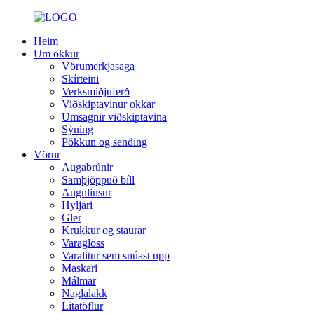
Heim
Um okkur
Vörumerkjasaga
Skírteini
Verksmiðjuferð
Viðskiptavinur okkar
Umsagnir viðskiptavina
Sýning
Pökkun og sending
Vörur
Augabrúnir
Samþjöppuð bíll
Augnlinsur
Hyljari
Gler
Krukkur og staurar
Varagloss
Varalitur sem snúast upp
Maskari
Málmar
Naglalakk
Litatöflur