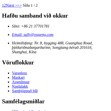
1
2
Næst >
>>
Síða 1 / 2
Hafðu samband við okkur
Sími: +86 21 37701781
Email: sally@eugeng.com
Heimilisfang: Nr. 8, bygging 488, Guanghua Road,
þjóðariðnaðargarðurinn, Songjiang-hérað 201616,
Shanghai, Kína
Vöruflokkur
Varagloss
Maskari
Augnlinsur
Naglalakk
Samþjöppuð bíll
Samfélagsmiðlar