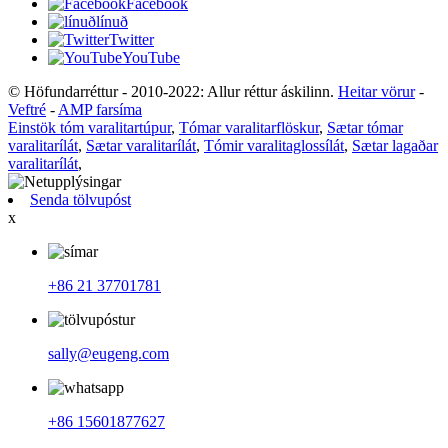
Facebook
línuð
Twitter
YouTube
© Höfundarréttur - 2010-2022: Allur réttur áskilinn.
Heitar vörur
-
Veftré
-
AMP farsíma
Einstök tóm varalitartúpur
,
Tómar varalitarflöskur
,
Sætar tómar
varalitarílát
,
Sætar varalitarílát
,
Tómir varalitaglossílát
,
Sætar lagaðar
varalitarílát
,
Senda tölvupóst
x
+86 21 37701781
sally@eugeng.com
+86 15601877627