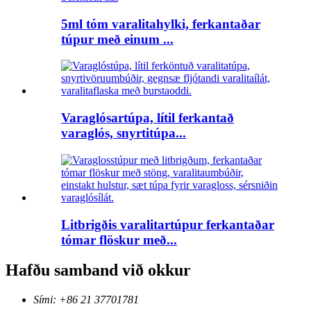
5ml tóm varalitahylki, ferkantaðar
túpur með einum ...
Varaglósartúpa, lítil ferkantað
varaglós, snyrtitúpa...
Litbrigðis varalitartúpur ferkantaðar
tómar flöskur með...
Hafðu samband við okkur
Sími: +86 21 37701781