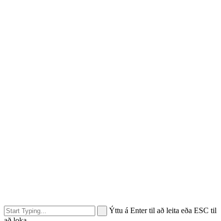
Ýttu á Enter til að leita eða ESC til
að loka