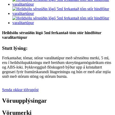
Heildsölu sérsniðin lógó 5ml ferkantað tóm stór hindfótur
varalitartúpur
Stutt lýsing:
Ferkantaðar, tómar, stórar varalitatúpur með sérsniðnu merki, 5 ml,
eru í heildsölupakkningu með breiðum skreytingarmöguleikum eins
og ABS-loki. Þykkveggjuð flöskugerð býður upp á kristaltært
gegnsæi fyrir framúrskarandi litagreiningu og hún er með afar mjóa
snið með stórum stöng og stórum bursta.
Senda okkur tölvupóst
Vöruupplýsingar
Vörumerki