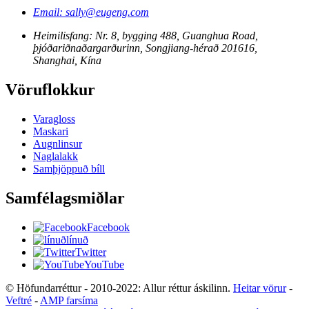
Email: sally@eugeng.com
Heimilisfang: Nr. 8, bygging 488, Guanghua Road,
þjóðariðnaðargarðurinn, Songjiang-hérað 201616,
Shanghai, Kína
Vöruflokkur
Varagloss
Maskari
Augnlinsur
Naglalakk
Samþjöppuð bíll
Samfélagsmiðlar
Facebook
línuð
Twitter
YouTube
© Höfundarréttur - 2010-2022: Allur réttur áskilinn.
Heitar vörur
-
Veftré
-
AMP farsíma