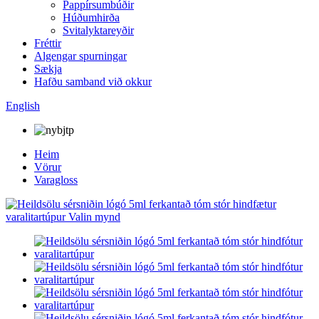
Pappírsumbúðir
Húðumhirða
Svitalyktareyðir
Fréttir
Algengar spurningar
Sækja
Hafðu samband við okkur
English
Heim
Vörur
Varagloss