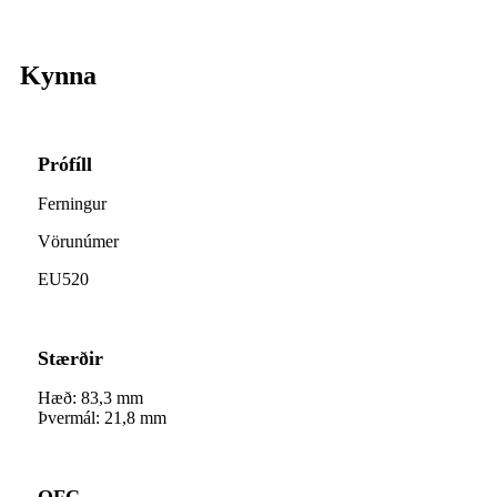
Kynna
Prófíll
Ferningur
Vörunúmer
EU520
Stærðir
Hæð: 83,3 mm
Þvermál: 21,8 mm
OFC