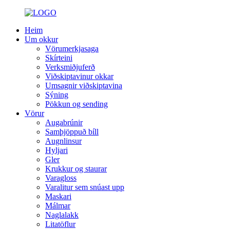
Heim
Um okkur
Vörumerkjasaga
Skírteini
Verksmiðjuferð
Viðskiptavinur okkar
Umsagnir viðskiptavina
Sýning
Pökkun og sending
Vörur
Augabrúnir
Samþjöppuð bíll
Augnlinsur
Hyljari
Gler
Krukkur og staurar
Varagloss
Varalitur sem snúast upp
Maskari
Málmar
Naglalakk
Litatöflur