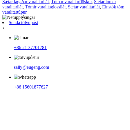
Sætar lagaðar varalitarílát
,
Tómar varalitarflöskur
,
Sætar tómar
varalitarílát
,
Tómir varalitaglossílát
,
Sætar varalitarílát
,
Einstök tóm
varalitartúpur
,
Senda tölvupóst
x
+86 21 37701781
sally@eugeng.com
+86 15601877627