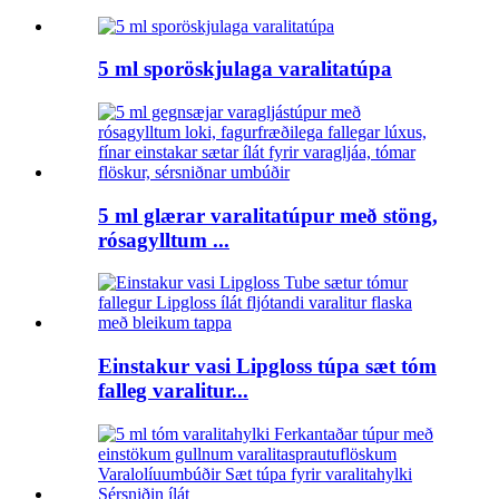
5 ml sporöskjulaga varalitatúpa
5 ml glærar varalitatúpur með stöng,
rósagylltum ...
Einstakur vasi Lipgloss túpa sæt tóm
falleg varalitur...