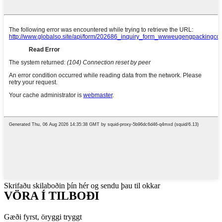
Skrifaðu skilaboðin þín hér og sendu þau til okkar
VÖRA Í TILBOÐI
Gæði fyrst, öryggi tryggt