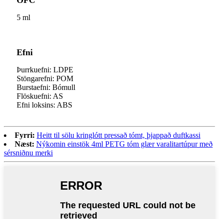
5 ml
Efni
Þurrkuefni: LDPE
Stöngarefni: POM
Burstaefni: Bómull
Flöskuefni: AS
Efni loksins: ABS
Fyrri:
Heitt til sölu kringlótt pressað tómt, þjappað duftkassi
Næst:
Nýkomin einstök 4ml PETG tóm glær varalitartúpur með
sérsniðnu merki